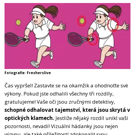
Fotografie: Fresherslive
Čas vypršel! Zastavte se na okamžik a ohodnoťte své
výkony. Pokud jste odhalili všechny tři rozdíly,
gratulujeme! Vaše oči jsou zručnými detektivy,
schopné odhalovat tajemství, která jsou skrytá v
optických klamech.
Jestliže nějaký rozdíl unikl vaší
pozornosti, nevadí! Vizuální hádanky jsou nejen
výzvou, ale také příležitostí zdokonalit svou