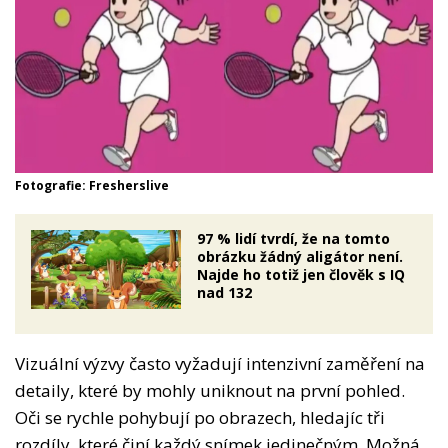
Fotografie: Fresherslive
97 % lidí tvrdí, že na tomto
obrázku žádný aligátor není.
Najde ho totiž jen člověk s IQ
nad 132
Vizuální výzvy často vyžadují intenzivní zaměření na
detaily, které by mohly uniknout na první pohled.
Oči se rychle pohybují po obrazech, hledajíc tři
rozdíly, které činí každý snímek jedinečným. Možná