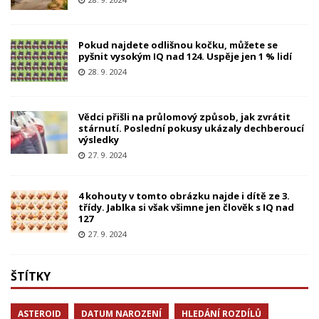
Pokud najdete odlišnou kočku, můžete se
pyšnit vysokým IQ nad 124. Uspěje jen 1 % lidí
28. 9. 2024
Vědci přišli na průlomový způsob, jak zvrátit
stárnutí. Poslední pokusy ukázaly dechberoucí
výsledky
27. 9. 2024
4 kohouty v tomto obrázku najde i dítě ze 3.
třídy. Jablka si však všimne jen člověk s IQ nad
127
27. 9. 2024
ŠTÍTKY
ASTEROID
DATUM NAROZENÍ
HLEDÁNÍ ROZDÍLŮ