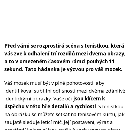
Před vámi se rozprostírá scéna s tenistkou, která
vás zve k odhalení tří rozdílů mezi dvěma obrazy,
a to v omezeném časovém rámci pouhých 11
sekund. Tato hádanka je výzvou pro váš mozek.
Váš mozek musí být v plné pohotovosti, aby
identifikoval subtilní odlišnosti mezi dvěma zdánlivě
identickými obrázky. Vaše oči
jsou klíčem k
úspěchu v této hře detailů a rychlosti
. S tenistkou
na obrázku se můžete setkat na tenisovém kurtu, jak
zaujatě sleduje letící míč. Její postavení, výraz a
prostředí kolem ní jsou pečlivě zachyceny na obou