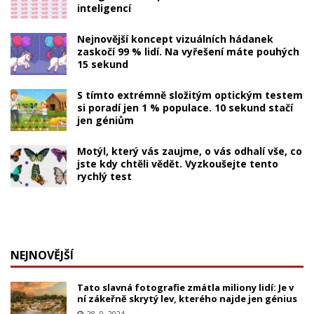
inteligencí
Nejnovější koncept vizuálních hádanek
zaskočí 99 % lidí. Na vyřešení máte pouhých
15 sekund
S tímto extrémně složitým optickým testem
si poradí jen 1 % populace. 10 sekund stačí
jen géniům
Motýl, který vás zaujme, o vás odhalí vše, co
jste kdy chtěli vědět. Vyzkoušejte tento
rychlý test
NEJNOVĚJŠÍ
Tato slavná fotografie zmátla miliony lidí: Je v
ní zákeřně skrytý lev, kterého najde jen génius
28. 9. 2024