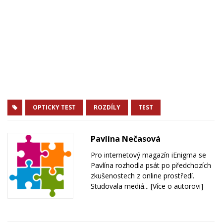
OPTICKY TEST
ROZDÍLY
TEST
Pavlína Nečasová
Pro internetový magazín iEnigma se
Pavlína rozhodla psát po předchozích
zkušenostech z online prostředí.
Studovala mediá...
[Více o autorovi]