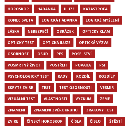
HOROSKOP
HÁDANKA
ILUZE
KATASTROFA
KONEC SVETA
LOGICKÁ HÁDANKA
LOGICKÉ MYŠLENÍ
LÁSKA
NEBEZPEČÍ
OBRÁZEK
OPTICKY KLAM
OPTICKY TEST
OPTICKÁ ILUZE
OPTICKÁ VÝZVA
OSOBNOST
OSUD
PES
POSELSTVÍ
POSMRTNÝ ŽIVOT
POSTŘEH
POVAHA
PSI
PSYCHOLOGICKÝ TEST
RADY
ROZDÍL
ROZDÍLY
SKRYTE ZVIRE
TEST
TEST OSOBNOSTI
VESMIR
VIZUÁLNÍ TEST
VLASTNOSTI
VYZKUM
ZEME
ZNAMENÍ
ZNAMENÍ ZVĚROKRUHU
ZRAKOVY TEST
ZVIRE
ČÍNSKÝ HOROSKOP
ČÍSLA
ČÍSLO
ŠTĚSTÍ