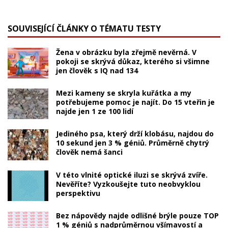
SOUVISEJÍCÍ ČLÁNKY O TÉMATU TESTY
Žena v obrázku byla zřejmě nevěrná. V
pokoji se skrývá důkaz, kterého si všimne
jen člověk s IQ nad 134
Mezi kameny se skryla kuřátka a my
potřebujeme pomoc je najít. Do 15 vteřin je
najde jen 1 ze 100 lidí
Jediného psa, který drží klobásu, najdou do
10 sekund jen 3 % géniů. Průměrně chytrý
člověk nemá šanci
V této vlnité optické iluzi se skrývá zvíře.
Nevěříte? Vyzkoušejte tuto neobvyklou
perspektivu
Bez nápovědy najde odlišné brýle pouze TOP
1 % géniů s nadprůměrnou všímavostí a