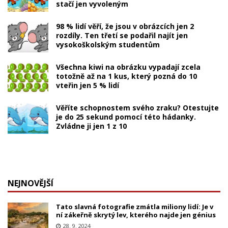
stačí jen vyvoleným
98 % lidí věří, že jsou v obrázcích jen 2
rozdíly. Ten třetí se podařil najít jen
vysokoškolským studentům
Všechna kiwi na obrázku vypadají zcela
totožně až na 1 kus, který pozná do 10
vteřin jen 5 % lidí
Věříte schopnostem svého zraku? Otestujte
je do 25 sekund pomocí této hádanky.
Zvládne ji jen 1 z 10
NEJNOVĚJŠÍ
Tato slavná fotografie zmátla miliony lidí: Je v
ní zákeřně skrytý lev, kterého najde jen génius
28. 9. 2024