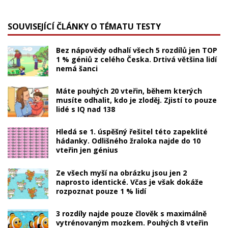
SOUVISEJÍCÍ ČLÁNKY O TÉMATU TESTY
Bez nápovědy odhalí všech 5 rozdílů jen TOP
1 % géniů z celého Česka. Drtivá většina lidí
nemá šanci
Máte pouhých 20 vteřin, během kterých
musíte odhalit, kdo je zloděj. Zjistí to pouze
lidé s IQ nad 138
Hledá se 1. úspěšný řešitel této zapeklité
hádanky. Odlišného žraloka najde do 10
vteřin jen génius
Ze všech myší na obrázku jsou jen 2
naprosto identické. Včas je však dokáže
rozpoznat pouze 1 % lidí
3 rozdíly najde pouze člověk s maximálně
vytrénovaným mozkem. Pouhých 8 vteřin