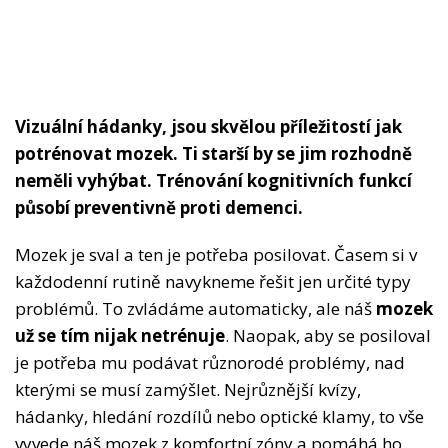
Vizuální hádanky, jsou skvělou příležitostí jak
potrénovat mozek. Ti starší by se jim rozhodně
neměli vyhýbat. Trénování kognitivních funkcí
působí preventivně proti demenci.
Mozek je sval a ten je potřeba posilovat. Časem si v
každodenní rutině navykneme řešit jen určité typy
problémů. To zvládáme automaticky, ale náš
mozek
už se tím nijak netrénuje
. Naopak, aby se posiloval
je potřeba mu podávat různorodé problémy, nad
kterými se musí zamýšlet. Nejrůznější kvízy,
hádanky, hledání rozdílů nebo optické klamy, to vše
vyvede náš mozek z komfortní zóny a pomáhá ho