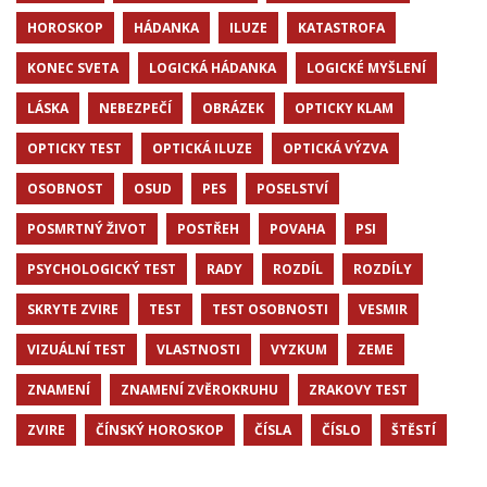
HOROSKOP
HÁDANKA
ILUZE
KATASTROFA
KONEC SVETA
LOGICKÁ HÁDANKA
LOGICKÉ MYŠLENÍ
LÁSKA
NEBEZPEČÍ
OBRÁZEK
OPTICKY KLAM
OPTICKY TEST
OPTICKÁ ILUZE
OPTICKÁ VÝZVA
OSOBNOST
OSUD
PES
POSELSTVÍ
POSMRTNÝ ŽIVOT
POSTŘEH
POVAHA
PSI
PSYCHOLOGICKÝ TEST
RADY
ROZDÍL
ROZDÍLY
SKRYTE ZVIRE
TEST
TEST OSOBNOSTI
VESMIR
VIZUÁLNÍ TEST
VLASTNOSTI
VYZKUM
ZEME
ZNAMENÍ
ZNAMENÍ ZVĚROKRUHU
ZRAKOVY TEST
ZVIRE
ČÍNSKÝ HOROSKOP
ČÍSLA
ČÍSLO
ŠTĚSTÍ