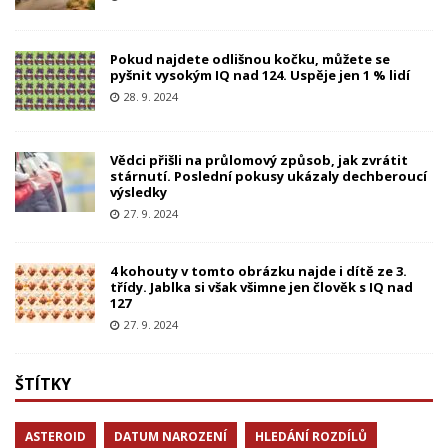
Pokud najdete odlišnou kočku, můžete se
pyšnit vysokým IQ nad 124. Uspěje jen 1 % lidí
28. 9. 2024
Vědci přišli na průlomový způsob, jak zvrátit
stárnutí. Poslední pokusy ukázaly dechberoucí
výsledky
27. 9. 2024
4 kohouty v tomto obrázku najde i dítě ze 3.
třídy. Jablka si však všimne jen člověk s IQ nad
127
27. 9. 2024
ŠTÍTKY
ASTEROID
DATUM NAROZENÍ
HLEDÁNÍ ROZDÍLŮ