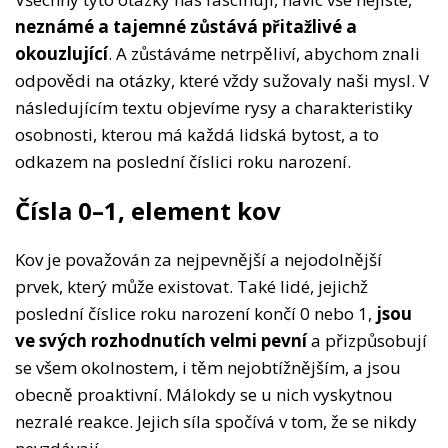
neznámé a tajemné zůstává přitažlivé a
okouzlující
. A zůstáváme netrpěliví, abychom znali
odpovědi na otázky, které vždy sužovaly naši mysl. V
následujícím textu objevíme rysy a charakteristiky
osobnosti, kterou má každá lidská bytost, a to
odkazem na poslední číslici roku narození.
Čísla 0–1, element kov
Kov je považován za nejpevnější a nejodolnější
prvek, který může existovat. Také lidé, jejichž
poslední číslice roku narození končí 0 nebo 1,
jsou
ve svých rozhodnutích velmi pevní
a přizpůsobují
se všem okolnostem, i těm nejobtížnějším, a jsou
obecně proaktivní. Málokdy se u nich vyskytnou
nezralé reakce. Jejich síla spočívá v tom, že se nikdy