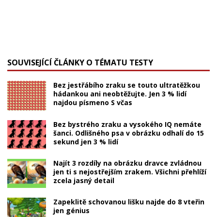
SOUVISEJÍCÍ ČLÁNKY O TÉMATU TESTY
Bez jestřábího zraku se touto ultratěžkou
hádankou ani neobtěžujte. Jen 3 % lidí
najdou písmeno S včas
Bez bystrého zraku a vysokého IQ nemáte
šanci. Odlišného psa v obrázku odhalí do 15
sekund jen 3 % lidí
Najít 3 rozdíly na obrázku dravce zvládnou
jen ti s nejostřejším zrakem. Všichni přehlíží
zcela jasný detail
Zapeklitě schovanou lišku najde do 8 vteřin
jen génius