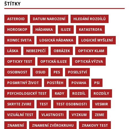
ŠTÍTKY
ASTEROID
DATUM NAROZENÍ
HLEDÁNÍ ROZDÍLŮ
HOROSKOP
HÁDANKA
ILUZE
KATASTROFA
KONEC SVETA
LOGICKÁ HÁDANKA
LOGICKÉ MYŠLENÍ
LÁSKA
NEBEZPEČÍ
OBRÁZEK
OPTICKY KLAM
OPTICKY TEST
OPTICKÁ ILUZE
OPTICKÁ VÝZVA
OSOBNOST
OSUD
PES
POSELSTVÍ
POSMRTNÝ ŽIVOT
POSTŘEH
POVAHA
PSI
PSYCHOLOGICKÝ TEST
RADY
ROZDÍL
ROZDÍLY
SKRYTE ZVIRE
TEST
TEST OSOBNOSTI
VESMIR
VIZUÁLNÍ TEST
VLASTNOSTI
VYZKUM
ZEME
ZNAMENÍ
ZNAMENÍ ZVĚROKRUHU
ZRAKOVY TEST