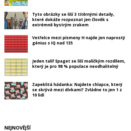
Tyto obrázky se liší 3 titěrnými detaily,
které dokáže rozpoznat jen člověk s
extrémně bystrým zrakem
Vetřelce mezi písmeny H najde jen naprostý
génius s IQ nad 135
Jeden talíř špaget se liší maličkým rozdílem,
který je pro 98 % populace neodhalitelný
Zapeklitá hádanka: Najdete chlapce, který
se skrývá mezi dívkami? Zvládne to jen 1 z
10 lidí
NEJNOVĚJŠÍ