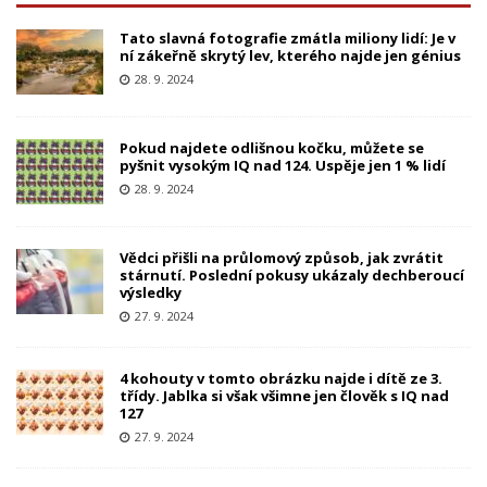
Tato slavná fotografie zmátla miliony lidí: Je v
ní zákeřně skrytý lev, kterého najde jen génius
28. 9. 2024
Pokud najdete odlišnou kočku, můžete se
pyšnit vysokým IQ nad 124. Uspěje jen 1 % lidí
28. 9. 2024
Vědci přišli na průlomový způsob, jak zvrátit
stárnutí. Poslední pokusy ukázaly dechberoucí
výsledky
27. 9. 2024
4 kohouty v tomto obrázku najde i dítě ze 3.
třídy. Jablka si však všimne jen člověk s IQ nad
127
27. 9. 2024