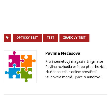
OPTICKY TEST
TEST
ZRAKOVY TEST
Pavlína Nečasová
Pro internetový magazín iEnigma se
Pavlína rozhodla psát po předchozích
zkušenostech z online prostředí.
Studovala mediá...
[Více o autorovi]