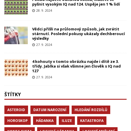
pyšnit vysokým IQ nad 124. Uspěje jen 1 % lidí
28. 9. 2024
Vědci přišli na průlomový způsob, jak zvrátit
stárnutí. Poslední pokusy ukázaly dechberoucí
výsledky
27. 9. 2024
4 kohouty v tomto obrázku najde i dítě ze 3.
třídy. Jablka si však všimne jen člověk s IQ nad
127
27. 9. 2024
ŠTÍTKY
ASTEROID
DATUM NAROZENÍ
HLEDÁNÍ ROZDÍLŮ
HOROSKOP
HÁDANKA
ILUZE
KATASTROFA