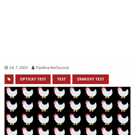
24. 7. 2023
Pavlína Nečasová
OPTICKY TEST
TEST
ZRAKOVY TEST