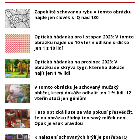
Zapeklitě schovanou rybu v tomto obrázku
najde jen člověk s IQ nad 130
Optická hádanka pro listopad 2023: V tomto
obrázku najde do 10 vteřin odlišné srdíčko
jen 1 z 10 lidí
Optická hádanka na prosinec 2023: V
obrázku se skrývá tygr, kterého dokáže
najít jen 1 % lidí
V tomto obrázku je schovaný mužský
obličej, který dokáže odhalit jen 1 % lidí. 12
vteřin stačí jen géniům
Tato optická iluze se vás pokusí přesvědčit,
že na obrázku žádný tenisový míček není.
Opak je však pravdou
K nalezení schovaných brýlí je potřeba IQ