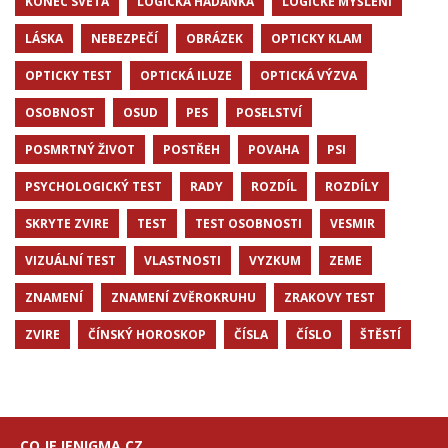
KONEC SVETA
LOGICKÁ HÁDANKA
LOGICKÉ MYŠLENÍ
LÁSKA
NEBEZPEČÍ
OBRÁZEK
OPTICKY KLAM
OPTICKY TEST
OPTICKÁ ILUZE
OPTICKÁ VÝZVA
OSOBNOST
OSUD
PES
POSELSTVÍ
POSMRTNÝ ŽIVOT
POSTŘEH
POVAHA
PSI
PSYCHOLOGICKÝ TEST
RADY
ROZDÍL
ROZDÍLY
SKRYTE ZVIRE
TEST
TEST OSOBNOSTI
VESMIR
VIZUÁLNÍ TEST
VLASTNOSTI
VYZKUM
ZEME
ZNAMENÍ
ZNAMENÍ ZVĚROKRUHU
ZRAKOVY TEST
ZVIRE
ČÍNSKÝ HOROSKOP
ČÍSLA
ČÍSLO
ŠTĚSTÍ
CO JE IENIGMA.CZ