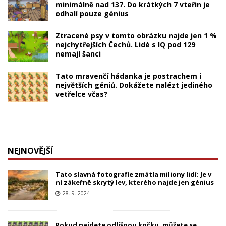
minimálně nad 137. Do krátkých 7 vteřin je
odhalí pouze génius
Ztracené psy v tomto obrázku najde jen 1 %
nejchytřejších Čechů. Lidé s IQ pod 129
nemají šanci
Tato mravenčí hádanka je postrachem i
největších géniů. Dokážete nalézt jediného
vetřelce včas?
NEJNOVĚJŠÍ
Tato slavná fotografie zmátla miliony lidí: Je v
ní zákeřně skrytý lev, kterého najde jen génius
28. 9. 2024
Pokud najdete odlišnou kočku, můžete se