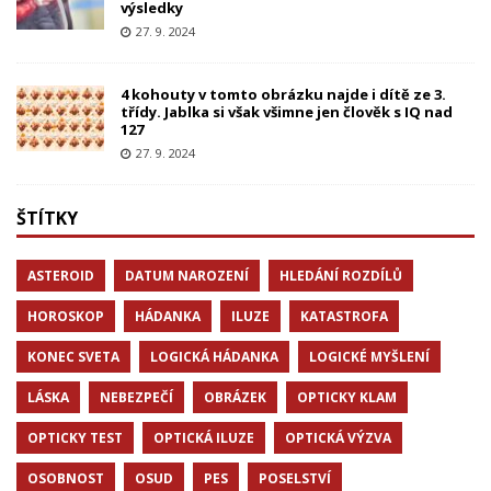
výsledky
27. 9. 2024
4 kohouty v tomto obrázku najde i dítě ze 3.
třídy. Jablka si však všimne jen člověk s IQ nad
127
27. 9. 2024
ŠTÍTKY
ASTEROID
DATUM NAROZENÍ
HLEDÁNÍ ROZDÍLŮ
HOROSKOP
HÁDANKA
ILUZE
KATASTROFA
KONEC SVETA
LOGICKÁ HÁDANKA
LOGICKÉ MYŠLENÍ
LÁSKA
NEBEZPEČÍ
OBRÁZEK
OPTICKY KLAM
OPTICKY TEST
OPTICKÁ ILUZE
OPTICKÁ VÝZVA
OSOBNOST
OSUD
PES
POSELSTVÍ