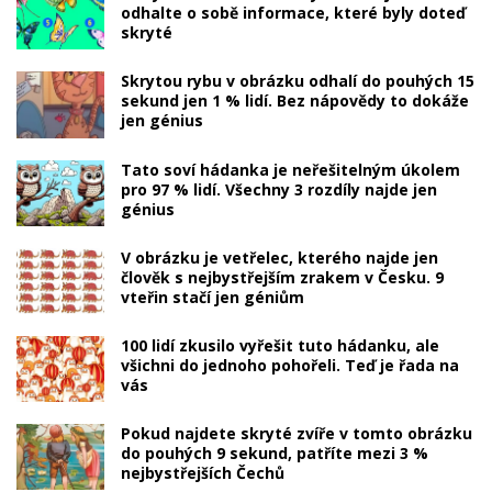
odhalte o sobě informace, které byly doteď
skryté
Skrytou rybu v obrázku odhalí do pouhých 15
sekund jen 1 % lidí. Bez nápovědy to dokáže
jen génius
Tato soví hádanka je neřešitelným úkolem
pro 97 % lidí. Všechny 3 rozdíly najde jen
génius
V obrázku je vetřelec, kterého najde jen
člověk s nejbystřejším zrakem v Česku. 9
vteřin stačí jen géniům
100 lidí zkusilo vyřešit tuto hádanku, ale
všichni do jednoho pohořeli. Teď je řada na
vás
Pokud najdete skryté zvíře v tomto obrázku
do pouhých 9 sekund, patříte mezi 3 %
nejbystřejších Čechů