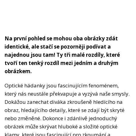
Na první pohled se mohou oba obrázky zdát
identické, ale stačí se pozorněji podívat a
najednou jsou tam! Ty tři malé rozdíly, které
tvoří ten tenký rozdíl mezi jedním a druhým
obrázkem.
Optické hádanky jsou fascinujícím fenoménem,
který nás neustále překvapuje a vyzývá naše smysly.
Dokážou zanechat diváka zkroušeně hledícího na
obraz, hledajícího detaily, které se zdají být skryté
nebo změněné. Dokonce i zdánlivě jednoduchý
obrázek může skrývat hluboké a složité optické
klamy, které jsou fascinující pro zkoumání a