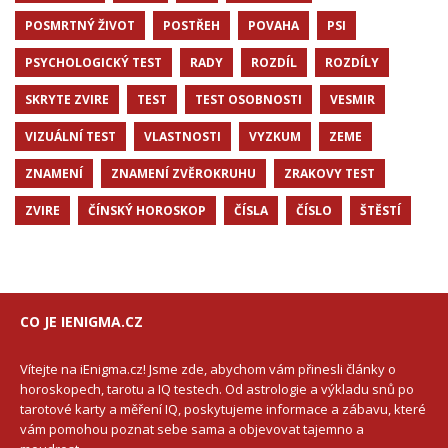
POSMRTNÝ ŽIVOT
POSTŘEH
POVAHA
PSI
PSYCHOLOGICKÝ TEST
RADY
ROZDÍL
ROZDÍLY
SKRYTE ZVIRE
TEST
TEST OSOBNOSTI
VESMIR
VIZUÁLNÍ TEST
VLASTNOSTI
VYZKUM
ZEME
ZNAMENÍ
ZNAMENÍ ZVĚROKRUHU
ZRAKOVY TEST
ZVIRE
ČÍNSKÝ HOROSKOP
ČÍSLA
ČÍSLO
ŠTĚSTÍ
CO JE IENIGMA.CZ
Vítejte na iEnigma.cz! Jsme zde, abychom vám přinesli články o
horoskopech, tarotu a IQ testech. Od astrologie a výkladu snů po
tarotové karty a měření IQ, poskytujeme informace a zábavu, které
vám pomohou poznat sebe sama a objevovat tajemno a