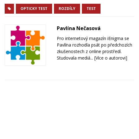
OPTICKY TEST
ROZDÍLY
TEST
Pavlína Nečasová
Pro internetový magazín iEnigma se
Pavlína rozhodla psát po předchozích
zkušenostech z online prostředí.
Studovala mediá...
[Více o autorovi]