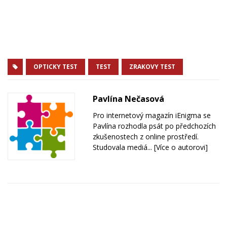
OPTICKY TEST
TEST
ZRAKOVY TEST
Pavlína Nečasová
Pro internetový magazín iEnigma se
Pavlína rozhodla psát po předchozích
zkušenostech z online prostředí.
Studovala mediá...
[Více o autorovi]