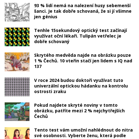
93 % lidí nemá na nalezení husy sebemenší
šanci. Je tak dobře schovaná, že si jí všimne
jen génius
Tenhle 15sekundový optický test začínají
využívat oční lékaři. Tulipán vetřelec je
dobře schovaný
Skrytého medvěda najde na obrázku pouze
1 % Čechů. 10 vteřin stačí jen lidem s IQ nad
137
V roce 2024 budou doktoři využívat tuto
univerzální optickou hádanku na kontrolu
ostrosti zraku
Pokud najdete skryté noviny v tomto
obrázku, patříte mezi 2 % nejchytřejších
Čechů
Tento test vám umožní nahlédnout do nitra
své osobnosti. Vyberte ženu, která podle