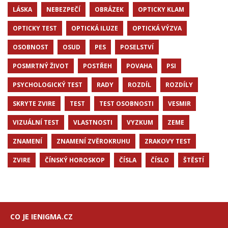
LÁSKA
NEBEZPEČÍ
OBRÁZEK
OPTICKY KLAM
OPTICKY TEST
OPTICKÁ ILUZE
OPTICKÁ VÝZVA
OSOBNOST
OSUD
PES
POSELSTVÍ
POSMRTNÝ ŽIVOT
POSTŘEH
POVAHA
PSI
PSYCHOLOGICKÝ TEST
RADY
ROZDÍL
ROZDÍLY
SKRYTE ZVIRE
TEST
TEST OSOBNOSTI
VESMIR
VIZUÁLNÍ TEST
VLASTNOSTI
VYZKUM
ZEME
ZNAMENÍ
ZNAMENÍ ZVĚROKRUHU
ZRAKOVY TEST
ZVIRE
ČÍNSKÝ HOROSKOP
ČÍSLA
ČÍSLO
ŠTĚSTÍ
CO JE IENIGMA.CZ