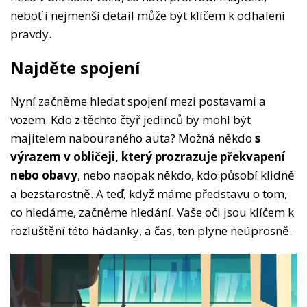
neboť i nejmenší detail může být klíčem k odhalení
pravdy.
Najděte spojení
Nyní začněme hledat spojení mezi postavami a
vozem. Kdo z těchto čtyř jedinců by mohl být
majitelem nabouraného auta? Možná někdo
s
výrazem v obličeji, který prozrazuje překvapení
nebo obavy
, nebo naopak někdo, kdo působí klidně
a bezstarostně. A teď, když máme představu o tom,
co hledáme, začněme hledání. Vaše oči jsou klíčem k
rozluštění této hádanky, a čas, ten plyne neúprosně.