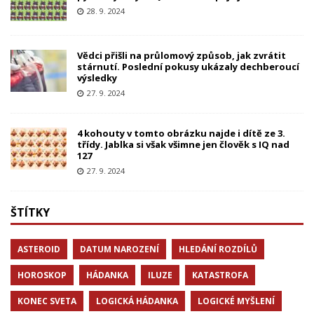
28. 9. 2024
Vědci přišli na průlomový způsob, jak zvrátit
stárnutí. Poslední pokusy ukázaly dechberoucí
výsledky
27. 9. 2024
4 kohouty v tomto obrázku najde i dítě ze 3.
třídy. Jablka si však všimne jen člověk s IQ nad
127
27. 9. 2024
ŠTÍTKY
ASTEROID
DATUM NAROZENÍ
HLEDÁNÍ ROZDÍLŮ
HOROSKOP
HÁDANKA
ILUZE
KATASTROFA
KONEC SVETA
LOGICKÁ HÁDANKA
LOGICKÉ MYŠLENÍ