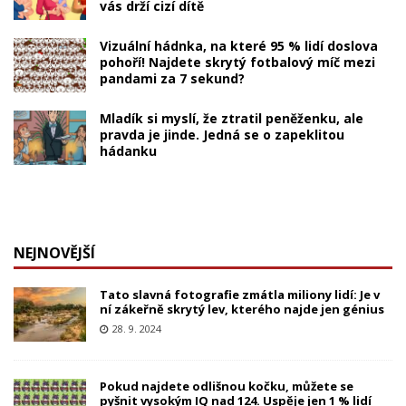
vás drží cizí dítě
Vizuální hádnka, na které 95 % lidí doslova
pohoří! Najdete skrytý fotbalový míč mezi
pandami za 7 sekund?
Mladík si myslí, že ztratil peněženku, ale
pravda je jinde. Jedná se o zapeklitou
hádanku
NEJNOVĚJŠÍ
Tato slavná fotografie zmátla miliony lidí: Je v
ní zákeřně skrytý lev, kterého najde jen génius
28. 9. 2024
Pokud najdete odlišnou kočku, můžete se
pyšnit vysokým IQ nad 124. Uspěje jen 1 % lidí