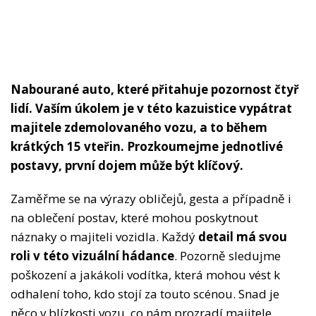
Nabourané auto, které přitahuje pozornost čtyř
lidí. Vaším úkolem je v této kazuistice vypátrat
majitele zdemolovaného vozu, a to během
krátkých 15 vteřin. Prozkoumejme jednotlivé
postavy, první dojem může být klíčový.
Zaměřme se na výrazy obličejů, gesta a případně i
na oblečení postav, které mohou poskytnout
náznaky o majiteli vozidla. Každý
detail má svou
roli v této vizuální hádance
. Pozorně sledujme
poškození a jakákoli vodítka, která mohou vést k
odhalení toho, kdo stojí za touto scénou. Snad je
něco v blízkosti vozu, co nám prozradí majitele,