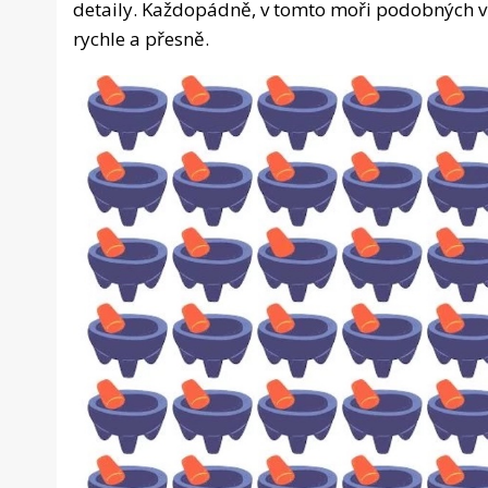
detaily. Každopádně, v tomto moři podobných vz
rychle a přesně.