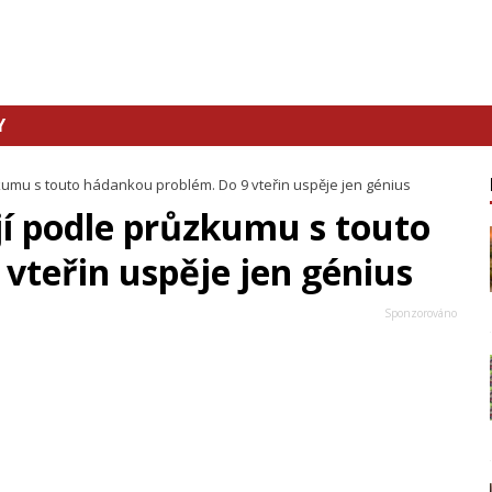
Y
kumu s touto hádankou problém. Do 9 vteřin uspěje jen génius
í podle průzkumu s touto
vteřin uspěje jen génius