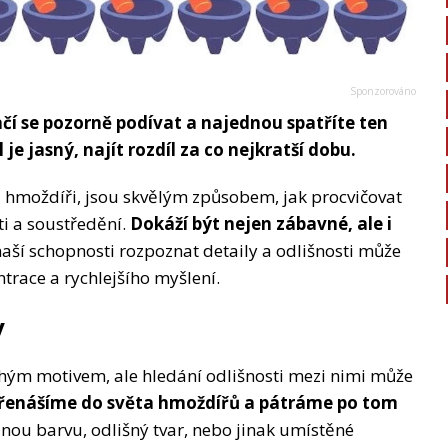
tačí se pozorně podívat a najednou spatříte ten
 je jasný, najít rozdíl za co nejkratší dobu.
i hmoždíři, jsou skvělým způsobem, jak procvičovat
ti a soustředění.
Dokáží být nejen zábavné, ale i
ší schopnosti rozpoznat detaily a odlišnosti může
ntrace a rychlejšího myšlení.
y
ým motivem, ale hledání odlišnosti mezi nimi může
řenášíme do světa hmoždířů a pátráme po tom
inou barvu, odlišný tvar, nebo jinak umístěné