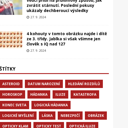
Vědci přišli na průlomový způsob, jak
zvrátit stárnutí. Poslední pokusy
ukázaly dechberoucí výsledky
27. 9. 2024
4 kohouty v tomto obrázku najde i dítě
ze 3. třídy. Jablka si však všimne jen
člověk s IQ nad 127
27. 9. 2024
ŠTÍTKY
ASTEROID
DATUM NAROZENÍ
HLEDÁNÍ ROZDÍLŮ
HOROSKOP
HÁDANKA
ILUZE
KATASTROFA
KONEC SVETA
LOGICKÁ HÁDANKA
LOGICKÉ MYŠLENÍ
LÁSKA
NEBEZPEČÍ
OBRÁZEK
OPTICKY KLAM
OPTICKY TEST
OPTICKÁ ILUZE