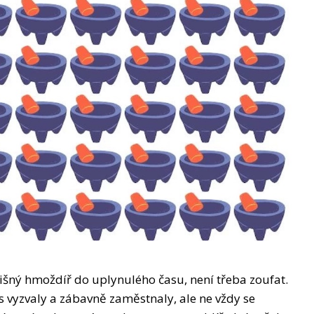
lišný hmoždíř do uplynulého času, není třeba zoufat.
s vyzvaly a zábavně zaměstnaly, ale ne vždy se