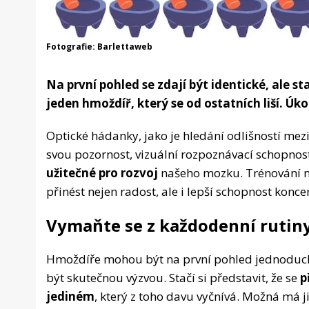
Fotografie: Barlettaweb
Na první pohled se zdají být identické, ale s
jeden hmoždíř, který se od ostatních liší. Úkol
Optické hádanky, jako je hledání odlišností mez
svou pozornost, vizuální rozpoznávací schopnos
užitečné pro rozvoj
našeho mozku. Trénování na
přinést nejen radost, ale i lepší schopnost konce
Vymaňte se z každodenní rutin
Hmoždíře mohou být na první pohled jednoduch
být skutečnou výzvou. Stačí si představit, že se
p
jediném
, který z toho davu vyčnívá. Možná má j