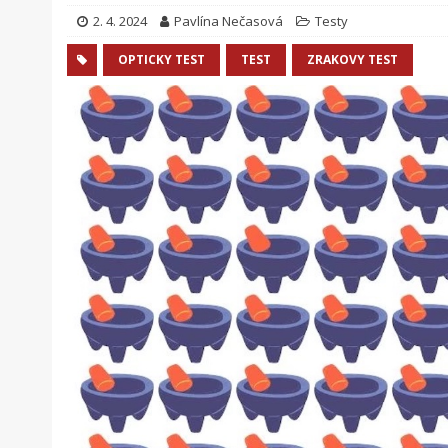
2. 4. 2024
Pavlína Nečasová
Testy
OPTICKY TEST
TEST
ZRAKOVY TEST