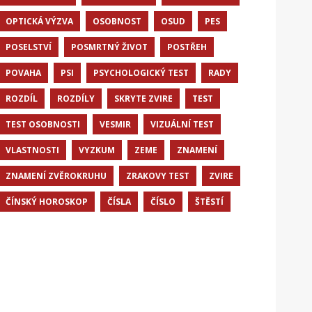
OPTICKÁ VÝZVA
OSOBNOST
OSUD
PES
POSELSTVÍ
POSMRTNÝ ŽIVOT
POSTŘEH
POVAHA
PSI
PSYCHOLOGICKÝ TEST
RADY
ROZDÍL
ROZDÍLY
SKRYTE ZVIRE
TEST
TEST OSOBNOSTI
VESMIR
VIZUÁLNÍ TEST
VLASTNOSTI
VYZKUM
ZEME
ZNAMENÍ
ZNAMENÍ ZVĚROKRUHU
ZRAKOVY TEST
ZVIRE
ČÍNSKÝ HOROSKOP
ČÍSLA
ČÍSLO
ŠTĚSTÍ