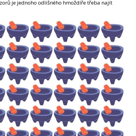
orů je jednoho odlišného hmoždíře třeba najít