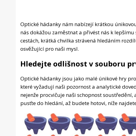
Optické hádanky nám nabízejí krátkou únikovou c
nás dokážou zaměstnat a přivést nás k lepšímu 
cestách, krátká chvilka strávená hledáním rozdí
osvěžující pro naši mysl.
Hledejte odlišnost v souboru p
Optické hádanky jsou jako malé únikové hry pro n
které vyžadují naši pozornost a analytické dov
nejenže procvičuje naši schopnost soustředění, a
pusťte do hledání, až budete hotovi, níže najdet