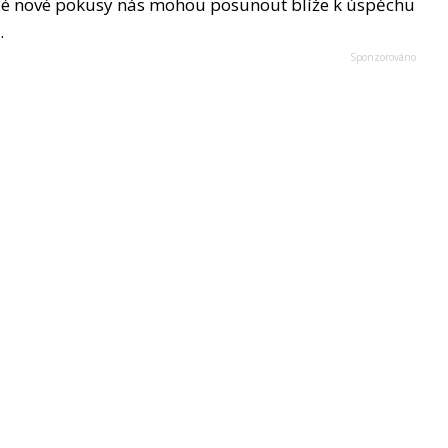
aždé nové pokusy nás mohou posunout blíže k úspěchu
.