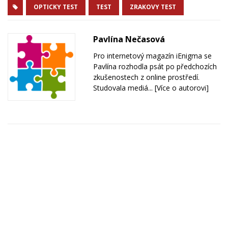
OPTICKY TEST
TEST
ZRAKOVY TEST
Pavlína Nečasová
Pro internetový magazín iEnigma se
Pavlína rozhodla psát po předchozích
zkušenostech z online prostředí.
Studovala mediá...
[Více o autorovi]