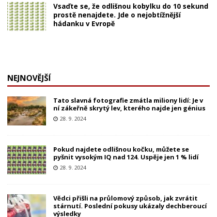
Vsaďte se, že odlišnou kobylku do 10 sekund
prostě nenajdete. Jde o nejobtížnější
hádanku v Evropě
NEJNOVĚJŠÍ
Tato slavná fotografie zmátla miliony lidí: Je v
ní zákeřně skrytý lev, kterého najde jen génius
28. 9. 2024
Pokud najdete odlišnou kočku, můžete se
pyšnit vysokým IQ nad 124. Uspěje jen 1 % lidí
28. 9. 2024
Vědci přišli na průlomový způsob, jak zvrátit
stárnutí. Poslední pokusy ukázaly dechberoucí
výsledky