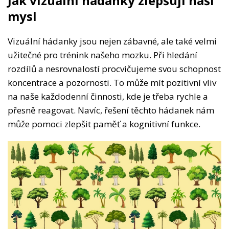
Jak vizuální hádanky zlepšují naši
mysl
Vizuální hádanky jsou nejen zábavné, ale také velmi
užitečné pro trénink našeho mozku. Při hledání
rozdílů a nesrovnalostí procvičujeme svou schopnost
koncentrace a pozornosti. To může mít pozitivní vliv
na naše každodenní činnosti, kde je třeba rychle a
přesně reagovat. Navíc, řešení těchto hádanek nám
může pomoci zlepšit paměť a kognitivní funkce.