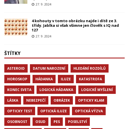
27. 9. 2024
4 kohouty v tomto obrázku najde i dítě ze 3.
třídy. Jablka si však všimne jen člověk s IQ nad
127
27. 9. 2024
ŠTÍTKY
ASTEROID
DATUM NAROZENÍ
HLEDÁNÍ ROZDÍLŮ
HOROSKOP
HÁDANKA
ILUZE
KATASTROFA
KONEC SVETA
LOGICKÁ HÁDANKA
LOGICKÉ MYŠLENÍ
LÁSKA
NEBEZPEČÍ
OBRÁZEK
OPTICKY KLAM
OPTICKY TEST
OPTICKÁ ILUZE
OPTICKÁ VÝZVA
OSOBNOST
OSUD
PES
POSELSTVÍ