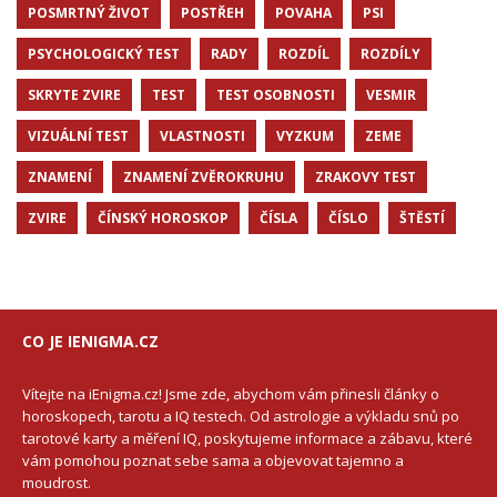
POSMRTNÝ ŽIVOT
POSTŘEH
POVAHA
PSI
PSYCHOLOGICKÝ TEST
RADY
ROZDÍL
ROZDÍLY
SKRYTE ZVIRE
TEST
TEST OSOBNOSTI
VESMIR
VIZUÁLNÍ TEST
VLASTNOSTI
VYZKUM
ZEME
ZNAMENÍ
ZNAMENÍ ZVĚROKRUHU
ZRAKOVY TEST
ZVIRE
ČÍNSKÝ HOROSKOP
ČÍSLA
ČÍSLO
ŠTĚSTÍ
CO JE IENIGMA.CZ
Vítejte na iEnigma.cz! Jsme zde, abychom vám přinesli články o
horoskopech, tarotu a IQ testech. Od astrologie a výkladu snů po
tarotové karty a měření IQ, poskytujeme informace a zábavu, které
vám pomohou poznat sebe sama a objevovat tajemno a
moudrost.