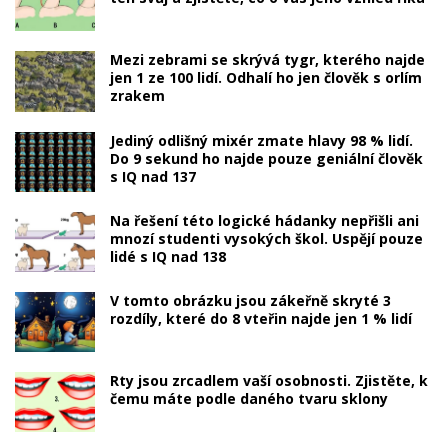
Mezi zebrami se skrývá tygr, kterého najde
jen 1 ze 100 lidí. Odhalí ho jen člověk s orlím
zrakem
Jediný odlišný mixér zmate hlavy 98 % lidí.
Do 9 sekund ho najde pouze geniální člověk
s IQ nad 137
Na řešení této logické hádanky nepřišli ani
mnozí studenti vysokých škol. Uspějí pouze
lidé s IQ nad 138
V tomto obrázku jsou zákeřně skryté 3
rozdíly, které do 8 vteřin najde jen 1 % lidí
Rty jsou zrcadlem vaší osobnosti. Zjistěte, k
čemu máte podle daného tvaru sklony