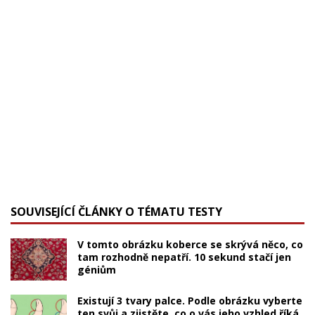
SOUVISEJÍCÍ ČLÁNKY O TÉMATU TESTY
V tomto obrázku koberce se skrývá něco, co
tam rozhodně nepatří. 10 sekund stačí jen
géniům
Existují 3 tvary palce. Podle obrázku vyberte
ten svůj a zjistěte, co o vás jeho vzhled říká