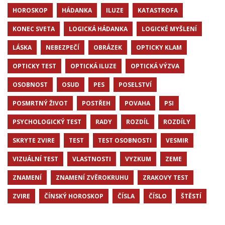
HOROSKOP
HÁDANKA
ILUZE
KATASTROFA
KONEC SVETA
LOGICKÁ HÁDANKA
LOGICKÉ MYŠLENÍ
LÁSKA
NEBEZPEČÍ
OBRÁZEK
OPTICKY KLAM
OPTICKY TEST
OPTICKÁ ILUZE
OPTICKÁ VÝZVA
OSOBNOST
OSUD
PES
POSELSTVÍ
POSMRTNÝ ŽIVOT
POSTŘEH
POVAHA
PSI
PSYCHOLOGICKÝ TEST
RADY
ROZDÍL
ROZDÍLY
SKRYTE ZVIRE
TEST
TEST OSOBNOSTI
VESMIR
VIZUÁLNÍ TEST
VLASTNOSTI
VYZKUM
ZEME
ZNAMENÍ
ZNAMENÍ ZVĚROKRUHU
ZRAKOVY TEST
ZVIRE
ČÍNSKÝ HOROSKOP
ČÍSLA
ČÍSLO
ŠTĚSTÍ