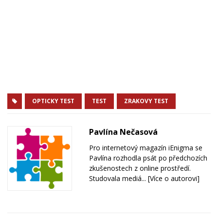
OPTICKY TEST
TEST
ZRAKOVY TEST
Pavlína Nečasová
Pro internetový magazín iEnigma se
Pavlína rozhodla psát po předchozích
zkušenostech z online prostředí.
Studovala mediá...
[Více o autorovi]