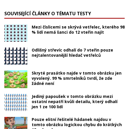
SOUVISEJÍCÍ ČLÁNKY O TÉMATU TESTY
Mezi číslicemi se skrývá vetřelec, kterého 98
% lidí nemá šanci do 12 vteřin najít
Odlišný střevíc odhalí do 7 vteřin pouze
nejtalentovanější hledač vetřelců
Skryté prasátko najde v tomto obrázku jen
vyvolený. 99 % smrtelníků tvrdí, že zde
žádné není
Jediný papoušek v tomto obrázku mezi
ostatní nepatří kvůli detailu, který odhalí
jen 1 ze 100 lidí
Pouze elitní řešitelé hádanek najdou v
tomto obrázku logickou chybu do krátkých