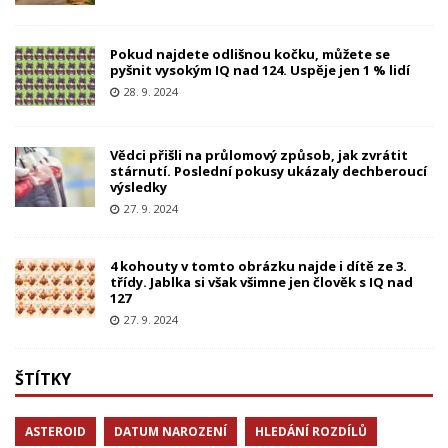
Pokud najdete odlišnou kočku, můžete se
pyšnit vysokým IQ nad 124. Uspěje jen 1 % lidí
28. 9. 2024
Vědci přišli na průlomový způsob, jak zvrátit
stárnutí. Poslední pokusy ukázaly dechberoucí
výsledky
27. 9. 2024
4 kohouty v tomto obrázku najde i dítě ze 3.
třídy. Jablka si však všimne jen člověk s IQ nad
127
27. 9. 2024
ŠTÍTKY
ASTEROID
DATUM NAROZENÍ
HLEDÁNÍ ROZDÍLŮ