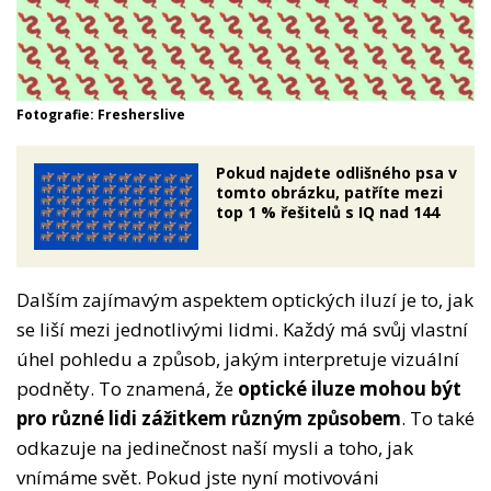
Fotografie: Fresherslive
Pokud najdete odlišného psa v
tomto obrázku, patříte mezi
top 1 % řešitelů s IQ nad 144
Dalším zajímavým aspektem optických iluzí je to, jak
se liší mezi jednotlivými lidmi. Každý má svůj vlastní
úhel pohledu a způsob, jakým interpretuje vizuální
podněty. To znamená, že
optické iluze mohou být
pro různé lidi zážitkem různým způsobem
. To také
odkazuje na jedinečnost naší mysli a toho, jak
vnímáme svět. Pokud jste nyní motivováni