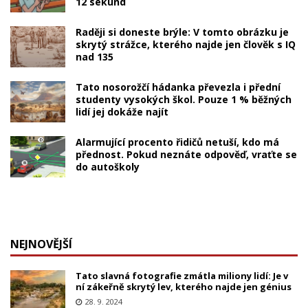
12 sekund
Raději si doneste brýle: V tomto obrázku je
skrytý strážce, kterého najde jen člověk s IQ
nad 135
Tato nosorožčí hádanka převezla i přední
studenty vysokých škol. Pouze 1 % běžných
lidí jej dokáže najít
Alarmující procento řidičů netuší, kdo má
přednost. Pokud neznáte odpověď, vraťte se
do autoškoly
NEJNOVĚJŠÍ
Tato slavná fotografie zmátla miliony lidí: Je v
ní zákeřně skrytý lev, kterého najde jen génius
28. 9. 2024