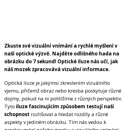
Zkuste své vizuální vnímání a rychlé myšlení v
naší optické výzvě. Najděte odlišného hada na
obrázku do 7 sekund! Optické iluze nás učí, jak
náš mozek zpracovává vizuální informace.
Optická iluze je jakýmsi zkreslením vizuálního
vjemu, přičemž obraz nebo kresba poskytuje různé
dojmy, pokud na ni pohlížíme z různých perspektiv.
Tyto
iluze fascinujícím způsobem testují naši
schopnost
rozlišovat a hledat rozdíly a různé
aspekty v jediném obrázku. Tím nás vedou k
prozkoumání našeho mozku a vizuálního vnímání.