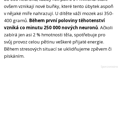
ovšem vznikají nové buňky, které tento úbytek aspoň
v nějaké míře nahrazují. U dítěte váží mozek asi 350-
400 gramů.
Během první poloviny těhotenství
vzniká co minutu 250 000 nových neuronů
. Ačkoli
zabírá jen asi 2 % hmotnosti těla, spotřebuje pro
svůj provoz celou pětinu veškeré přijaté energie.
Během stresových situací se uklidňujeme zpěvem či
pískáním.