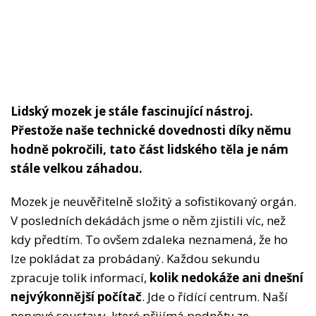
Lidský mozek je stále fascinující nástroj.
Přestože naše technické dovednosti díky němu
hodně pokročili, tato část lidského těla je nám
stále velkou záhadou.
Mozek je neuvěřitelně složitý a sofistikovaný orgán.
V posledních dekádách jsme o něm zjistili víc, než
kdy předtím. To ovšem zdaleka neznamená, že ho
lze pokládat za probádaný. Každou sekundu
zpracuje tolik informací,
kolik nedokáže ani dnešní
nejvýkonnější počítač
. Jde o řídící centrum. Naší
nervové soustavy, které přijímá podněty ze