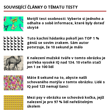
SOUVISEJÍCÍ ČLÁNKY O TÉMATU TESTY
Motýlí test osobnosti: Vyberte si jednoho a
odhalte o sobě informace, které byly doteď
skryté
Tuto kachní hádanku pokoří jen TOP 1 %
géniů se sovím zrakem. Sám autor
potvrzuje, že 10 sekund je málo
K nalezení mužské tváře v tomto obrázku je
potřeba vysoké IQ nad 134. 10 vteřin stačí
jen 1 ze 100 lidí
Máte 8 sekund na to, abyste našli
schovaného motýla v tomto obrázku. Lidé s
IQ pod 123 nemají šanci
Mezi psy v obrázku se schovává kočka, jejíž
nalezení je pro 97 % lidí neřešitelným
úkolem