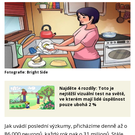
Fotografie: Bright Side
Najděte 4 rozdíly: Toto je
nejtěžší vizuální test na světě,
ve kterém mají lidé úspěšnost
pouze ubohá 2 %
Jak uvádí poslední výzkumy, přicházíme denně až o
86 000 neuronů, každý rok pak o 31 milionů. Stále