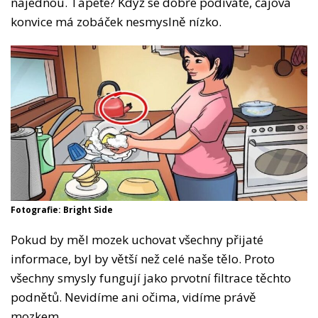
najednou. Tápete? Když se dobře podíváte, čajová
konvice má zobáček nesmyslně nízko.
Fotografie: Bright Side
Pokud by měl mozek uchovat všechny přijaté
informace, byl by větší než celé naše tělo. Proto
všechny smysly fungují jako prvotní filtrace těchto
podnětů. Nevidíme ani očima, vidíme právě
mozkem.