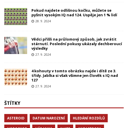
Pokud najdete odlišnou kočku, můžete se
pyšnit vysokým IQ nad 124. Uspěje jen 1 % lidí
28. 9. 2024
Vědci přišli na průlomový způsob, jak zvrátit
stárnutí. Poslední pokusy ukázaly dechberoucí
výsledky
27. 9. 2024
4 kohouty v tomto obrázku najde i dítě ze 3.
třídy. Jablka si však všimne jen člověk s IQ nad
127
27. 9. 2024
ŠTÍTKY
ASTEROID
DATUM NAROZENÍ
HLEDÁNÍ ROZDÍLŮ