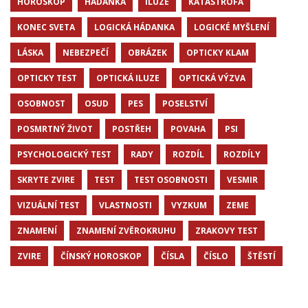
HOROSKOP
HÁDANKA
ILUZE
KATASTROFA
KONEC SVETA
LOGICKÁ HÁDANKA
LOGICKÉ MYŠLENÍ
LÁSKA
NEBEZPEČÍ
OBRÁZEK
OPTICKY KLAM
OPTICKY TEST
OPTICKÁ ILUZE
OPTICKÁ VÝZVA
OSOBNOST
OSUD
PES
POSELSTVÍ
POSMRTNÝ ŽIVOT
POSTŘEH
POVAHA
PSI
PSYCHOLOGICKÝ TEST
RADY
ROZDÍL
ROZDÍLY
SKRYTE ZVIRE
TEST
TEST OSOBNOSTI
VESMIR
VIZUÁLNÍ TEST
VLASTNOSTI
VYZKUM
ZEME
ZNAMENÍ
ZNAMENÍ ZVĚROKRUHU
ZRAKOVY TEST
ZVIRE
ČÍNSKÝ HOROSKOP
ČÍSLA
ČÍSLO
ŠTĚSTÍ