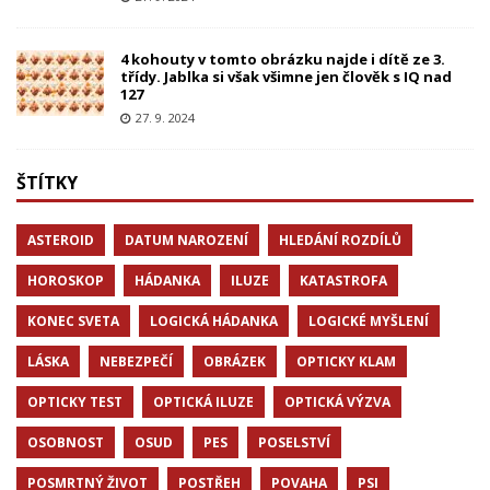
4 kohouty v tomto obrázku najde i dítě ze 3.
třídy. Jablka si však všimne jen člověk s IQ nad
127
27. 9. 2024
ŠTÍTKY
ASTEROID
DATUM NAROZENÍ
HLEDÁNÍ ROZDÍLŮ
HOROSKOP
HÁDANKA
ILUZE
KATASTROFA
KONEC SVETA
LOGICKÁ HÁDANKA
LOGICKÉ MYŠLENÍ
LÁSKA
NEBEZPEČÍ
OBRÁZEK
OPTICKY KLAM
OPTICKY TEST
OPTICKÁ ILUZE
OPTICKÁ VÝZVA
OSOBNOST
OSUD
PES
POSELSTVÍ
POSMRTNÝ ŽIVOT
POSTŘEH
POVAHA
PSI