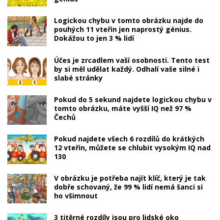
Logickou chybu v tomto obrázku najde do
pouhých 11 vteřin jen naprostý génius.
Dokážou to jen 3 % lidí
Účes je zrcadlem vaší osobnosti. Tento test
by si měl udělat každý. Odhalí vaše silné i
slabé stránky
Pokud do 5 sekund najdete logickou chybu v
tomto obrázku, máte vyšší IQ než 97 %
Čechů
Pokud najdete všech 6 rozdílů do krátkých
12 vteřin, můžete se chlubit vysokým IQ nad
130
V obrázku je potřeba najít klíč, který je tak
dobře schovaný, že 99 % lidí nemá šanci si
ho všimnout
3 titěrné rozdíly jsou pro lidské oko