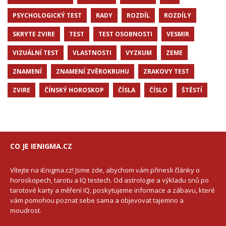
PSYCHOLOGICKÝ TEST
RADY
ROZDÍL
ROZDÍLY
SKRYTE ZVIRE
TEST
TEST OSOBNOSTI
VESMIR
VIZUÁLNÍ TEST
VLASTNOSTI
VYZKUM
ZEME
ZNAMENÍ
ZNAMENÍ ZVĚROKRUHU
ZRAKOVY TEST
ZVIRE
ČÍNSKÝ HOROSKOP
ČÍSLA
ČÍSLO
ŠTĚSTÍ
CO JE IENIGMA.CZ
Vítejte na iEnigma.cz! Jsme zde, abychom vám přinesli články o
horoskopech, tarotu a IQ testech. Od astrologie a výkladu snů po
tarotové karty a měření IQ, poskytujeme informace a zábavu, které
vám pomohou poznat sebe sama a objevovat tajemno a
moudrost.