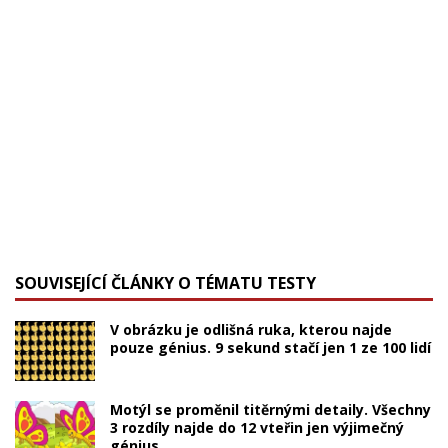
SOUVISEJÍCÍ ČLÁNKY O TÉMATU TESTY
V obrázku je odlišná ruka, kterou najde
pouze génius. 9 sekund stačí jen 1 ze 100 lidí
Motýl se proměnil titěrnými detaily. Všechny
3 rozdíly najde do 12 vteřin jen výjimečný
génius