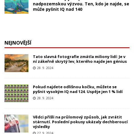
nadpozemskou výzvou. Ten, kdo je najde, se
může pyšnit IQ nad 140
NEJNOVĚJŠÍ
Tato slavná fotografie zmátla miliony lidí: Je v
ní zákeřně skrytý lev, kterého najde jen génius
28. 9. 2024
Pokud najdete odlišnou kočku, můžete se
pyšnit vysokým IQ nad 124. Uspěje jen 1 % lidí
28. 9. 2024
Vědci přišli na průlomový způsob, jak zvrátit
stárnutí. Poslední pokusy ukázaly dechberoucí
výsledky
27. 9. 2024