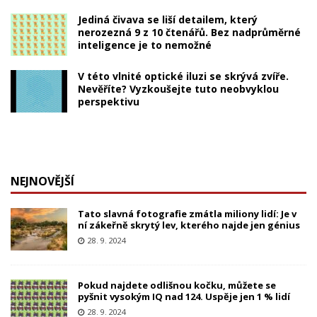
Jediná čivava se liší detailem, který
nerozezná 9 z 10 čtenářů. Bez nadprůměrné
inteligence je to nemožné
V této vlnité optické iluzi se skrývá zvíře.
Nevěříte? Vyzkoušejte tuto neobvyklou
perspektivu
NEJNOVĚJŠÍ
Tato slavná fotografie zmátla miliony lidí: Je v
ní zákeřně skrytý lev, kterého najde jen génius
28. 9. 2024
Pokud najdete odlišnou kočku, můžete se
pyšnit vysokým IQ nad 124. Uspěje jen 1 % lidí
28. 9. 2024