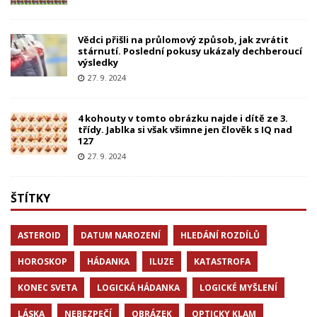
Vědci přišli na průlomový způsob, jak zvrátit
stárnutí. Poslední pokusy ukázaly dechberoucí
výsledky
27. 9. 2024
4 kohouty v tomto obrázku najde i dítě ze 3.
třídy. Jablka si však všimne jen člověk s IQ nad
127
27. 9. 2024
ŠTÍTKY
ASTEROID
DATUM NAROZENÍ
HLEDÁNÍ ROZDÍLŮ
HOROSKOP
HÁDANKA
ILUZE
KATASTROFA
KONEC SVETA
LOGICKÁ HÁDANKA
LOGICKÉ MYŠLENÍ
LÁSKA
NEBEZPEČÍ
OBRÁZEK
OPTICKY KLAM