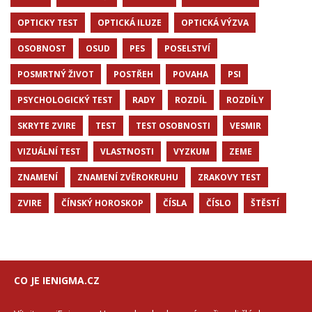
OPTICKY TEST
OPTICKÁ ILUZE
OPTICKÁ VÝZVA
OSOBNOST
OSUD
PES
POSELSTVÍ
POSMRTNÝ ŽIVOT
POSTŘEH
POVAHA
PSI
PSYCHOLOGICKÝ TEST
RADY
ROZDÍL
ROZDÍLY
SKRYTE ZVIRE
TEST
TEST OSOBNOSTI
VESMIR
VIZUÁLNÍ TEST
VLASTNOSTI
VYZKUM
ZEME
ZNAMENÍ
ZNAMENÍ ZVĚROKRUHU
ZRAKOVY TEST
ZVIRE
ČÍNSKÝ HOROSKOP
ČÍSLA
ČÍSLO
ŠTĚSTÍ
CO JE IENIGMA.CZ