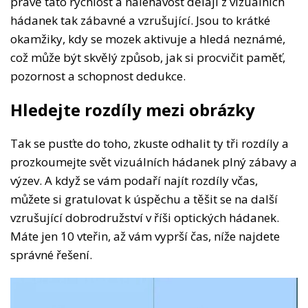
právě tato rychlost a naléhavost dělají z vizuálních
hádanek tak zábavné a vzrušující. Jsou to krátké
okamžiky, kdy se mozek aktivuje a hledá neznámé,
což může být skvělý způsob, jak si procvičit paměť,
pozornost a schopnost dedukce.
Hledejte rozdíly mezi obrázky
Tak se pusťte do toho, zkuste odhalit ty tři rozdíly a
prozkoumejte svět vizuálních hádanek plný zábavy a
výzev. A když se vám podaří najít rozdíly včas,
můžete si gratulovat k úspěchu a těšit se na další
vzrušující dobrodružství v říši optických hádanek.
Máte jen 10 vteřin, až vám vyprší čas, níže najdete
správné řešení.