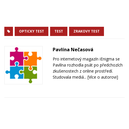
OPTICKY TEST
TEST
ZRAKOVY TEST
Pavlína Nečasová
Pro internetový magazín iEnigma se
Pavlína rozhodla psát po předchozích
zkušenostech z online prostředí.
Studovala mediá...
[Více o autorovi]