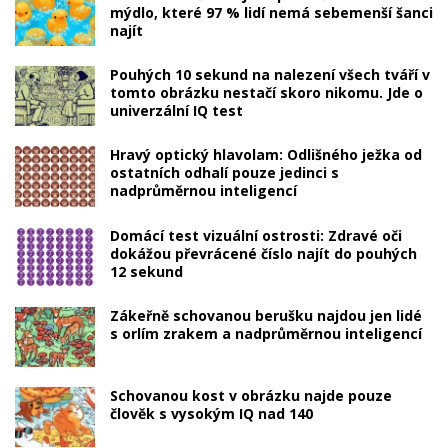
mýdlo, které 97 % lidí nemá sebemenší šanci
najít
Pouhých 10 sekund na nalezení všech tváří v
tomto obrázku nestačí skoro nikomu. Jde o
univerzální IQ test
Hravý optický hlavolam: Odlišného ježka od
ostatních odhalí pouze jedinci s
nadprůměrnou inteligencí
Domácí test vizuální ostrosti: Zdravé oči
dokážou převrácené číslo najít do pouhých
12 sekund
Zákeřně schovanou berušku najdou jen lidé
s orlím zrakem a nadprůměrnou inteligencí
Schovanou kost v obrázku najde pouze
člověk s vysokým IQ nad 140