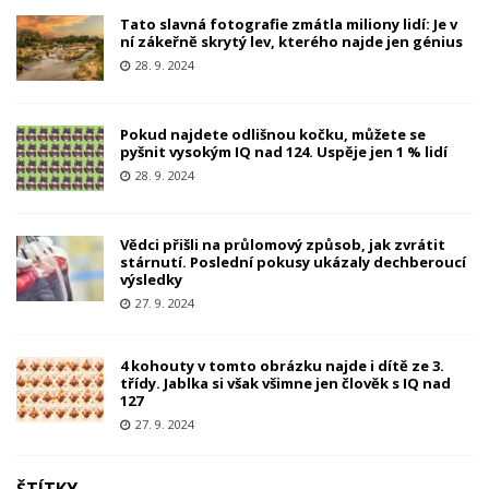
Tato slavná fotografie zmátla miliony lidí: Je v
ní zákeřně skrytý lev, kterého najde jen génius
28. 9. 2024
Pokud najdete odlišnou kočku, můžete se
pyšnit vysokým IQ nad 124. Uspěje jen 1 % lidí
28. 9. 2024
Vědci přišli na průlomový způsob, jak zvrátit
stárnutí. Poslední pokusy ukázaly dechberoucí
výsledky
27. 9. 2024
4 kohouty v tomto obrázku najde i dítě ze 3.
třídy. Jablka si však všimne jen člověk s IQ nad
127
27. 9. 2024
ŠTÍTKY