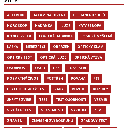
ASTEROID
DATUM NAROZENÍ
HLEDÁNÍ ROZDÍLŮ
HOROSKOP
HÁDANKA
ILUZE
KATASTROFA
KONEC SVETA
LOGICKÁ HÁDANKA
LOGICKÉ MYŠLENÍ
LÁSKA
NEBEZPEČÍ
OBRÁZEK
OPTICKY KLAM
OPTICKY TEST
OPTICKÁ ILUZE
OPTICKÁ VÝZVA
OSOBNOST
OSUD
PES
POSELSTVÍ
POSMRTNÝ ŽIVOT
POSTŘEH
POVAHA
PSI
PSYCHOLOGICKÝ TEST
RADY
ROZDÍL
ROZDÍLY
SKRYTE ZVIRE
TEST
TEST OSOBNOSTI
VESMIR
VIZUÁLNÍ TEST
VLASTNOSTI
VYZKUM
ZEME
ZNAMENÍ
ZNAMENÍ ZVĚROKRUHU
ZRAKOVY TEST