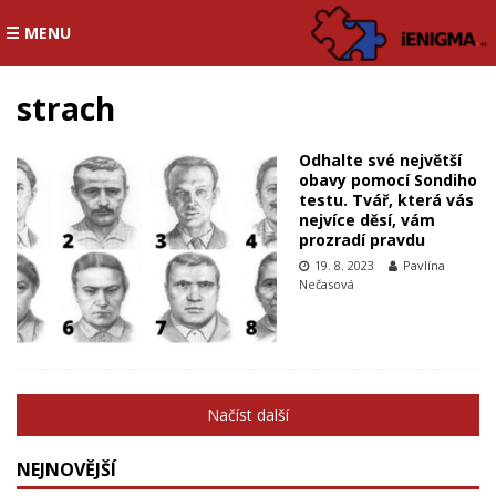
☰ MENU
strach
Odhalte své největší
obavy pomocí Sondiho
testu. Tvář, která vás
nejvíce děsí, vám
prozradí pravdu
19. 8. 2023
Pavlína
Nečasová
Načíst další
NEJNOVĚJŠÍ