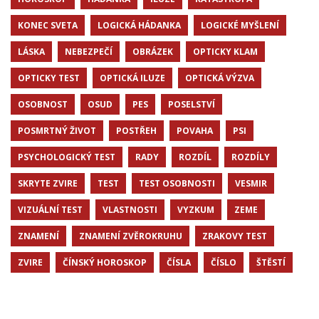
KONEC SVETA
LOGICKÁ HÁDANKA
LOGICKÉ MYŠLENÍ
LÁSKA
NEBEZPEČÍ
OBRÁZEK
OPTICKY KLAM
OPTICKY TEST
OPTICKÁ ILUZE
OPTICKÁ VÝZVA
OSOBNOST
OSUD
PES
POSELSTVÍ
POSMRTNÝ ŽIVOT
POSTŘEH
POVAHA
PSI
PSYCHOLOGICKÝ TEST
RADY
ROZDÍL
ROZDÍLY
SKRYTE ZVIRE
TEST
TEST OSOBNOSTI
VESMIR
VIZUÁLNÍ TEST
VLASTNOSTI
VYZKUM
ZEME
ZNAMENÍ
ZNAMENÍ ZVĚROKRUHU
ZRAKOVY TEST
ZVIRE
ČÍNSKÝ HOROSKOP
ČÍSLA
ČÍSLO
ŠTĚSTÍ