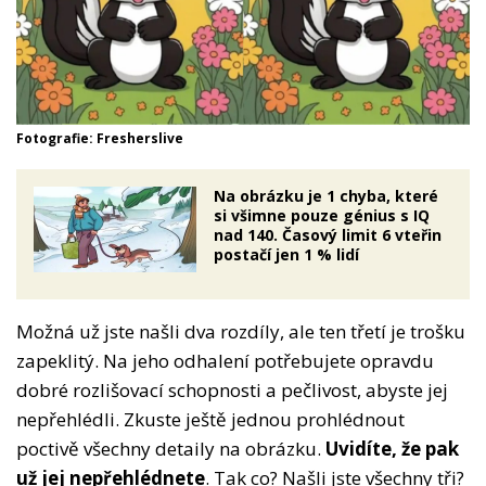
Fotografie: Fresherslive
Na obrázku je 1 chyba, které
si všimne pouze génius s IQ
nad 140. Časový limit 6 vteřin
postačí jen 1 % lidí
Možná už jste našli dva rozdíly, ale ten třetí je trošku
zapeklitý. Na jeho odhalení potřebujete opravdu
dobré rozlišovací schopnosti a pečlivost, abyste jej
nepřehlédli. Zkuste ještě jednou prohlédnout
poctivě všechny detaily na obrázku.
Uvidíte, že pak
už jej nepřehlédnete
. Tak co? Našli jste všechny tři?