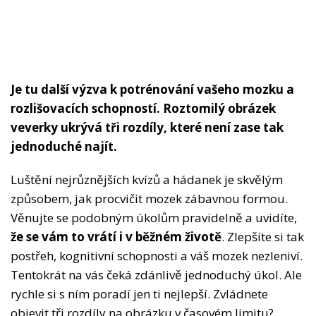
Je tu další výzva k potrénování vašeho mozku a
rozlišovacích schopností. Roztomilý obrázek
veverky ukrývá tři rozdíly, které není zase tak
jednoduché najít.
Luštění nejrůznějších kvízů a hádanek je skvělým
způsobem, jak procvičit mozek zábavnou formou.
Věnujte se podobným úkolům pravidelně a uvidíte,
že se vám to vrátí i v běžném životě
. Zlepšíte si tak
postřeh, kognitivní schopnosti a váš mozek nezleniví.
Tentokrát na vás čeká zdánlivě jednoduchý úkol. Ale
rychle si s ním poradí jen ti nejlepší. Zvládnete
objevit tři rozdíly na obrázku v časovém limitu?