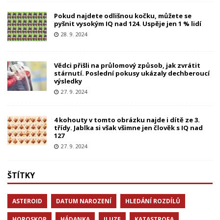
Pokud najdete odlišnou kočku, můžete se
pyšnit vysokým IQ nad 124. Uspěje jen 1 % lidí
28. 9. 2024
Vědci přišli na průlomový způsob, jak zvrátit
stárnutí. Poslední pokusy ukázaly dechberoucí
výsledky
27. 9. 2024
4 kohouty v tomto obrázku najde i dítě ze 3.
třídy. Jablka si však všimne jen člověk s IQ nad
127
27. 9. 2024
ŠTÍTKY
ASTEROID
DATUM NAROZENÍ
HLEDÁNÍ ROZDÍLŮ
HOROSKOP
HÁDANKA
ILUZE
KATASTROFA