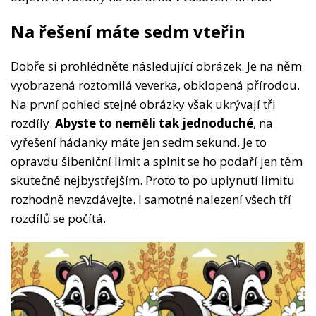
Na řešení máte sedm vteřin
Dobře si prohlédněte následující obrázek. Je na něm
vyobrazená roztomilá veverka, obklopená přírodou.
Na první pohled stejné obrázky však ukrývají tři
rozdíly.
Abyste to neměli tak jednoduché
, na
vyřešení hádanky máte jen sedm sekund. Je to
opravdu šibeniční limit a splnit se ho podaří jen těm
skutečně nejbystřejším. Proto to po uplynutí limitu
rozhodně nevzdávejte. I samotné nalezení všech tří
rozdílů se počítá.