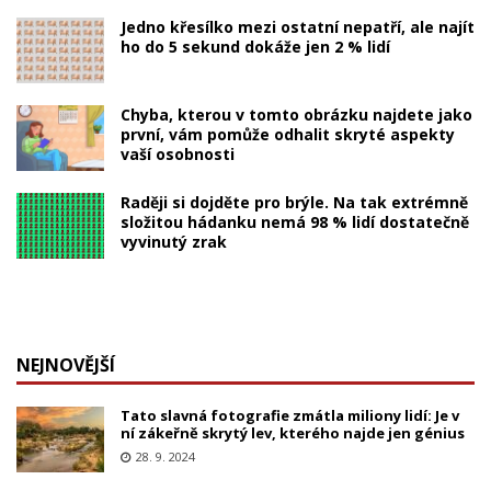
Jedno křesílko mezi ostatní nepatří, ale najít
ho do 5 sekund dokáže jen 2 % lidí
Chyba, kterou v tomto obrázku najdete jako
první, vám pomůže odhalit skryté aspekty
vaší osobnosti
Raději si dojděte pro brýle. Na tak extrémně
složitou hádanku nemá 98 % lidí dostatečně
vyvinutý zrak
NEJNOVĚJŠÍ
Tato slavná fotografie zmátla miliony lidí: Je v
ní zákeřně skrytý lev, kterého najde jen génius
28. 9. 2024