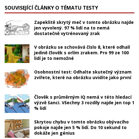
SOUVISEJÍCÍ ČLÁNKY O TÉMATU TESTY
Zapeklitě skrytý meč v tomto obrázku najde
jen vyvolený. 97 % lidí na to nemá
dostatečně vytrénovaný zrak
V obrázku se schovává číslo 8, které odhalí
jedině člověk s orlím zrakem. Pro 99 ze 100
lidí je to nemožné
Osobnostní test: Odhalte skutečný význam
zvířete, které na obrázku uvidíte jako první
Člověk s průměrným IQ nemá v této hledací
výzvě šanci. Všechny 3 rozdíly najde jen top 1
% lidí
Skrytou chybu v tomto obrázku obývacího
pokoje najde jen 5 % lidí. Do 10 sekund to
dokáže jen génius