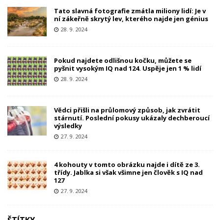
Tato slavná fotografie zmátla miliony lidí: Je v
ní zákeřně skrytý lev, kterého najde jen génius
28. 9. 2024
Pokud najdete odlišnou kočku, můžete se
pyšnit vysokým IQ nad 124. Uspěje jen 1 % lidí
28. 9. 2024
Vědci přišli na průlomový způsob, jak zvrátit
stárnutí. Poslední pokusy ukázaly dechberoucí
výsledky
27. 9. 2024
4 kohouty v tomto obrázku najde i dítě ze 3.
třídy. Jablka si však všimne jen člověk s IQ nad
127
27. 9. 2024
ŠTÍTKY