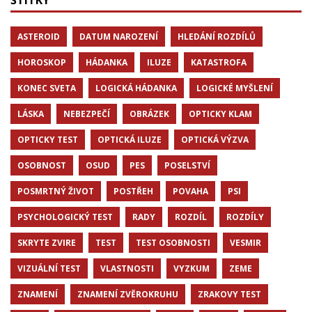
ASTEROID
DATUM NAROZENÍ
HLEDÁNÍ ROZDÍLŮ
HOROSKOP
HÁDANKA
ILUZE
KATASTROFA
KONEC SVETA
LOGICKÁ HÁDANKA
LOGICKÉ MYŠLENÍ
LÁSKA
NEBEZPEČÍ
OBRÁZEK
OPTICKY KLAM
OPTICKY TEST
OPTICKÁ ILUZE
OPTICKÁ VÝZVA
OSOBNOST
OSUD
PES
POSELSTVÍ
POSMRTNÝ ŽIVOT
POSTŘEH
POVAHA
PSI
PSYCHOLOGICKÝ TEST
RADY
ROZDÍL
ROZDÍLY
SKRYTE ZVIRE
TEST
TEST OSOBNOSTI
VESMIR
VIZUÁLNÍ TEST
VLASTNOSTI
VYZKUM
ZEME
ZNAMENÍ
ZNAMENÍ ZVĚROKRUHU
ZRAKOVY TEST